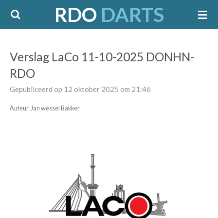
RDO
DARTS
Ga
direct
naar
de
Verslag LaCo 11-10-2025 DONHN-
hoofdinhoud
RDO
Gepubliceerd op 12 oktober 2025 om 21:46
Auteur Jan wessel Bakker