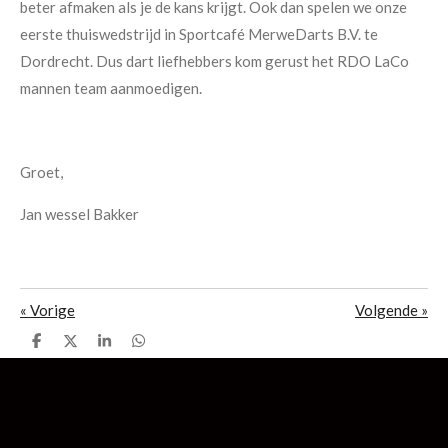
beter afmaken als je de kans krijgt. Ook dan spelen we onze
eerste thuiswedstrijd in Sportcafé MerweDarts B.V. te
Dordrecht. Dus dart liefhebbers kom gerust het RDO LaCo
mannen team aanmoedigen.
Groet,
Jan wessel Bakker
«
Vorige
Volgende
»
D
D
S
D
e
e
h
e
l
e
a
l
e
l
r
e
n
e
n