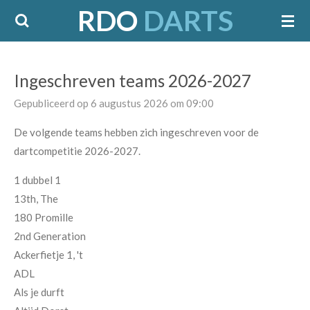
RDO
DARTS
Ga
direct
naar
de
Ingeschreven teams 2026-2027
hoofdinhoud
Gepubliceerd op 6 augustus 2026 om 09:00
De volgende teams hebben zich ingeschreven voor de
dartcompetitie 2026-2027.
1 dubbel 1
13th, The
180 Promille
2nd Generation
Ackerfietje 1, 't
ADL
Als je durft