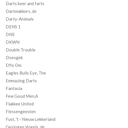
Darts beer and farts
Dartmakkers, de
Darty-Animals
DENS 1
DNS
DKWN
Double Trouble
Doesgek
Effe Om
Eagles Bulls Eye, The
Emmazing Darts
Fantasia
Few Good Men,A
Flakkee United
Flessengeesten
Fust, 't - Nieuw Lekkerland
Gevlogen Vogels, de