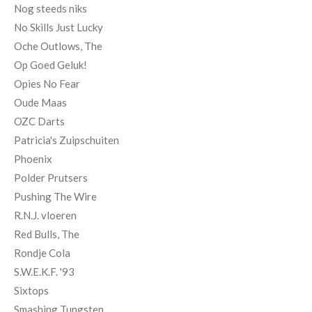
Nog steeds niks
No Skills Just Lucky
Oche Outlows, The
Op Goed Geluk!
Opies No Fear
Oude Maas
OZC Darts
Patricia's Zuipschuiten
Phoenix
Polder Prutsers
Pushing The Wire
R.N.J. vloeren
Red Bulls, The
Rondje Cola
S.W.E.K.F. '93
Sixtops
Smashing Tungsten