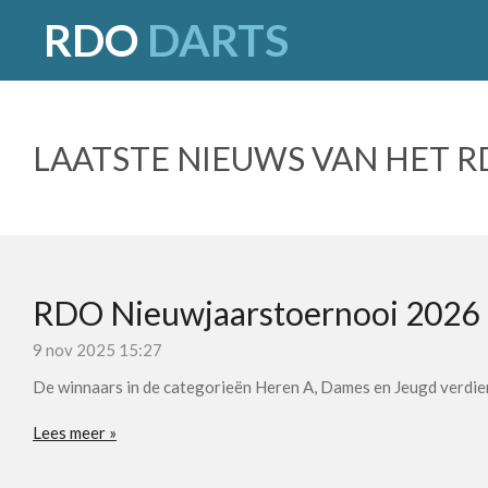
RDO
DARTS
Ga
direct
naar
de
hoofdinhoud
LAATSTE NIEUWS VAN HET 
RDO Nieuwjaarstoernooi 2026
9 nov 2025
15:27
De winnaars in de categorieën Heren A, Dames en Jeugd verdien
Lees meer »