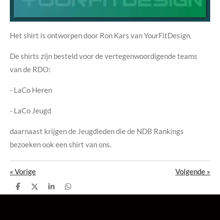
Het shirt is ontworpen door Ron Kars van YourFitDesign.
De shirts zijn besteld voor de vertegenwoordigende teams
van de RDO:
- LaCo Heren
- LaCo Jeugd
daarnaast krijgen de Jeugdleden die de NDB Rankings
bezoeken ook een shirt van ons.
«
Vorige
Volgende
»
D
D
S
D
e
e
h
e
l
e
a
l
e
l
r
e
n
e
n