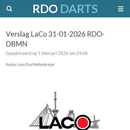
RDO
DARTS
Ga
direct
naar
de
Verslag LaCo 31-01-2026 RDO-
hoofdinhoud
DBMN
Gepubliceerd op 1 februari 2026 om 23:08
Auteur Jean Paul Nettenbreijer