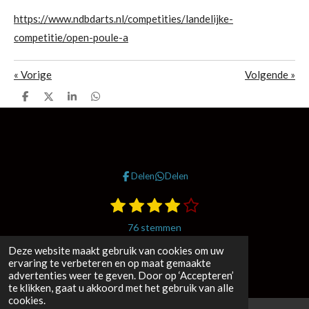
https://www.ndbdarts.nl/competities/landelijke-
competitie/open-poule-a
«
Vorige
Volgende
»
D
D
S
D
e
e
h
e
l
e
a
l
e
l
r
e
n
e
n
Delen
Delen
1
2
3
4
5
S
R
t
s
s
s
s
s
a
e
76 stemmen
t
t
t
t
t
m
t
© 2025 RDO Darts
m
Deze website maakt gebruik van cookies om uw
e
e
e
e
e
i
e
ervaring te verbeteren en op maat gemaakte
Powered by
JouwWeb
r
r
r
r
r
n
n
advertenties weer te geven. Door op ‘Accepteren’
r
r
r
r
te klikken, gaat u akkoord met het gebruik van alle
g
cookies.
e
e
e
e
: