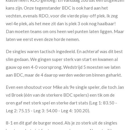
kans zijn. Onze tegenstander BDC is ook hard aan het
vechten, evenals RDO, voor die vierde play-off plek. Ik zeg
wel 4e plek, als het mee zit dan is plek 3 ook nog haalbaar!
Dan moeten teams om ons heen wel punten laten liggen. Maar
laten we eerst even deze horde nemen.
De singles waren tactisch ingedeeld. En achteraf was dit best
slim gedaan. We gingen super sterk van start en kwamen al
gauw op een 4-0 voorsprong. Wedstrijd 5 moesten we laten
aan BDC, maar de 4 daarop werden wederom binnen geharkt.
Even een shoutout voor Mike als 9e single speler, die toch Jan
vd Broek (één van de sterkere BDC spelers) een tik om de
oren gaf met sterk spel en sterke dart stats (Leg 1: 83.50 -
Leg 2: 75.15 - Leg 3: 54.00 - Leg 4: 100.20).
8-1 en dit gaf de burger moed. Als je zo sterk uit de singles