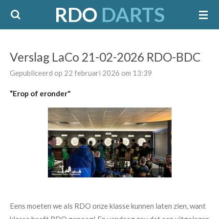
RDO
DARTS
Ga
direct
naar
de
Verslag LaCo 21-02-2026 RDO-BDC
hoofdinhoud
Gepubliceerd op 22 februari 2026 om 13:39
“Erop of eronder"
Eens moeten we als RDO onze klasse kunnen laten zien, want
klasse heeft RDO genoeg! En vandaag zou dat een uitgelezen