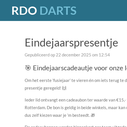
RDO
DARTS
Ga
direct
naar
de
hoofdinhoud
Eindejaarspresentje
Gepubliceerd op 22 december 2025 om 12:54
🎯 Eindejaarscadeautje voor onze 
Om het eerste ‘fusiejaar’ te vieren én om iets terug te
presentje geregeld! 🙌
Ieder lid ontvangt een cadeaubon ter waarde van €15,- 
Rotterdam. De bon is geldig in beide winkels, maar kan
dus zelf kiezen waar je ’m besteedt. 🎁
De cadeaubonnen worden binnenkort per team uitgedeel