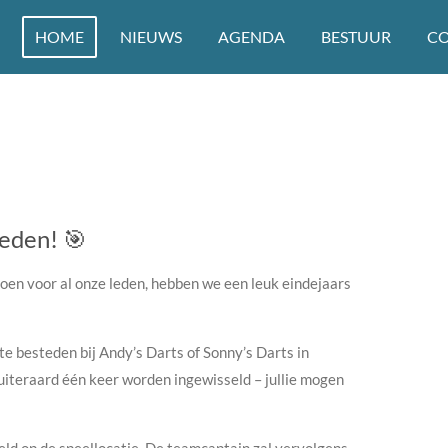
HOME
NIEUWS
AGENDA
BESTUUR
C
leden! 🎯
 doen voor al onze leden, hebben we een leuk eindejaars
te besteden bij Andy’s Darts of Sonny’s Darts in
 uiteraard één keer worden ingewisseld – jullie mogen
d op de speellocatie. De teamcaptain zal vervolgens